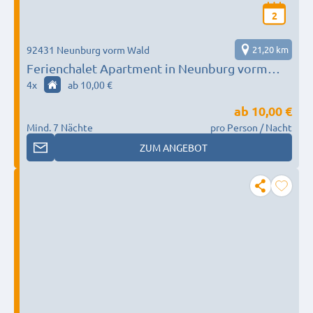
2
92431 Neunburg vorm Wald
21,20 km
Ferienchalet Apartment in Neunburg vorm
Wald
4
x
ab 10,00 €
ab
10,00 €
Mind. 7 Nächte
pro Person / Nacht
ZUM ANGEBOT