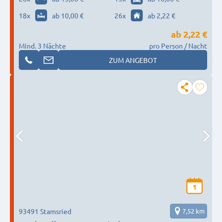
18
x
ab 10,00 €
26
x
ab 2,22 €
ab
2,22 €
Mind. 3 Nächte
pro Person / Nacht
ZUM ANGEBOT
1
93491 Stamsried
7,52 km