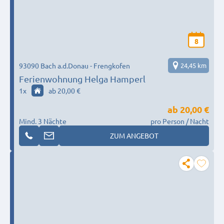
8
93090 Bach a.d.Donau - Frengkofen
24,45 km
Ferienwohnung Helga Hamperl
1
x
ab 20,00 €
ab
20,00 €
Mind. 3 Nächte
pro Person / Nacht
ZUM ANGEBOT