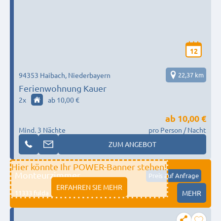
12
94353 Haibach, Niederbayern
22,37 km
Ferienwohnung Kauer
2
x
ab 10,00 €
ab
10,00 €
Mind. 3 Nächte
pro Person / Nacht
ZUM ANGEBOT
Hier könnte Ihr POWER-Banner stehen!
Monteurzimmer
Preis auf Anfrage
ERFAHREN SIE MEHR
11333 fulda
MEHR