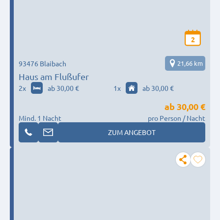
2
93476 Blaibach
21,66 km
Haus am Flußufer
2
x
ab 30,00 €
1
x
ab 30,00 €
ab
30,00 €
Mind. 1 Nacht
pro Person / Nacht
ZUM ANGEBOT