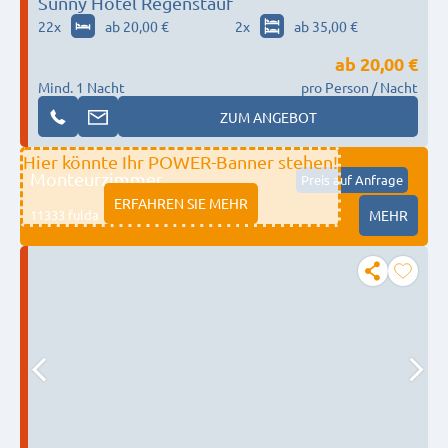
Sunny Hotel Regenstauf
22
x
ab 20,00 €
2
x
ab 35,00 €
ab
20,00 €
Mind. 1 Nacht
pro Person / Nacht
ZUM ANGEBOT
Hier könnte Ihr POWER-Banner stehen!
Monteurzimmer
Preis auf Anfrage
ERFAHREN SIE MEHR
11333 fulda
MEHR