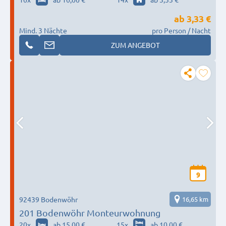
ab
3,33 €
Mind. 3 Nächte
pro Person / Nacht
ZUM ANGEBOT
9
92439 Bodenwöhr
16,65 km
201 Bodenwöhr Monteurwohnung
20
x
ab 15,00 €
15
x
ab 10,00 €