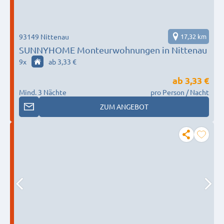
93149 Nittenau
17,32 km
SUNNYHOME Monteurwohnungen in Nittenau
9
x
ab 3,33 €
ab
3,33 €
Mind. 3 Nächte
pro Person / Nacht
ZUM ANGEBOT