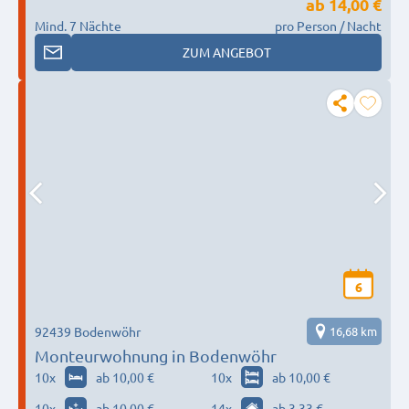
ab
14,00 €
Mind. 7 Nächte
pro Person / Nacht
ZUM ANGEBOT
6
92439 Bodenwöhr
16,68 km
Monteurwohnung in Bodenwöhr
10
x
ab 10,00 €
10
x
ab 10,00 €
10
x
ab 10,00 €
14
x
ab 3,33 €