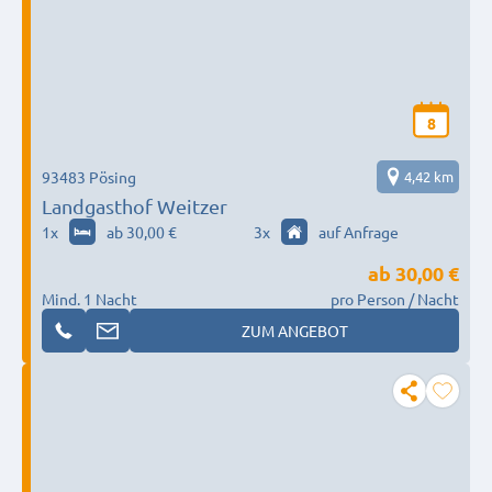
8
93483 Pösing
4,42 km
Landgasthof Weitzer
1
x
ab 30,00 €
3
x
auf Anfrage
ab
30,00 €
Mind. 1 Nacht
pro Person / Nacht
ZUM ANGEBOT