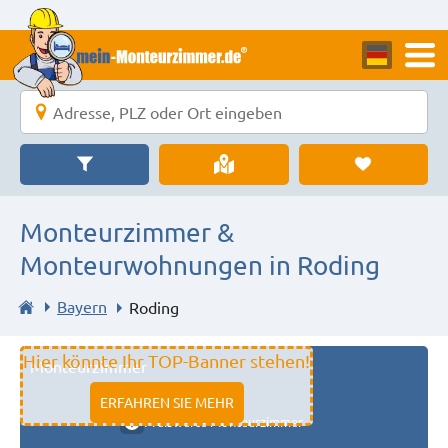
Monteurzimmer &
Monteurwohnungen in Roding
Bayern
Roding
Hier könnte Ihr TOP-Banner stehen!
Monteurzimmer
11333 fulda
ERFAHREN SIE MEHR
Preiswerte Monteurzimmer