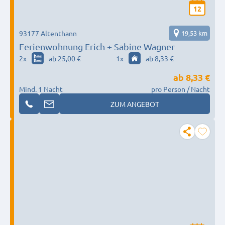
12
93177 Altenthann
19,53 km
Ferienwohnung Erich + Sabine Wagner
2
x
ab 25,00 €
1
x
ab 8,33 €
ab
8,33 €
Mind. 1 Nacht
pro Person / Nacht
ZUM ANGEBOT