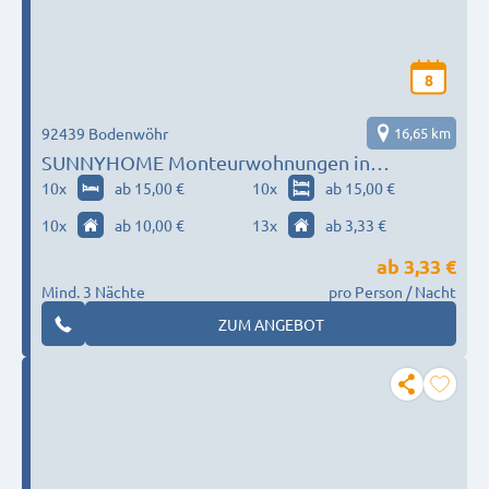
8
92439 Bodenwöhr
16,65 km
SUNNYHOME Monteurwohnungen in
Bodenwöhr (ID 201)
10
x
ab 15,00 €
10
x
ab 15,00 €
10
x
ab 10,00 €
13
x
ab 3,33 €
ab
3,33 €
Mind. 3 Nächte
pro Person / Nacht
ZUM ANGEBOT