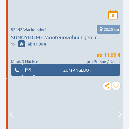
5
92442 Wackersdorf
28,20 km
SUNNYHOME Monteurwohnungen in
Wackersdorf (ID 211)
1
x
ab 11,00 €
ab
11,00 €
Mind. 3 Nächte
pro Person / Nacht
ZUM ANGEBOT