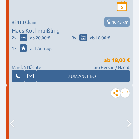
5
93413 Cham
16,43 km
Haus Kothmaißling
2
x
ab 20,00 €
3
x
ab 18,00 €
1
x
auf Anfrage
ab
18,00 €
Mind. 5 Nächte
pro Person / Nacht
ZUM ANGEBOT