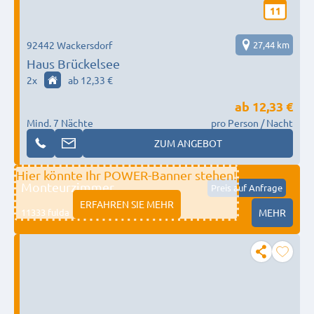
11
92442 Wackersdorf
27,44 km
Haus Brückelsee
2
x
ab 12,33 €
ab
12,33 €
Mind. 7 Nächte
pro Person / Nacht
ZUM ANGEBOT
Hier könnte Ihr POWER-Banner stehen!
Monteurzimmer
Preis auf Anfrage
ERFAHREN SIE MEHR
11333 fulda
MEHR