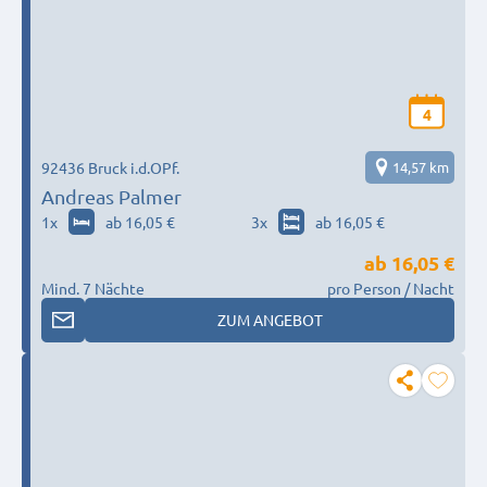
4
92436 Bruck i.d.OPf.
14,57 km
Andreas Palmer
1
x
ab 16,05 €
3
x
ab 16,05 €
ab
16,05 €
Mind. 7 Nächte
pro Person / Nacht
ZUM ANGEBOT