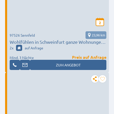
2
97526 Sennfeld
23,96 km
Wohlfühlen in Schweinfurt ganze Wohnungen
ab 21 € p.P.
2
x
auf Anfrage
Preis auf Anfrage
Mind. 3 Nächte
ZUM ANGEBOT