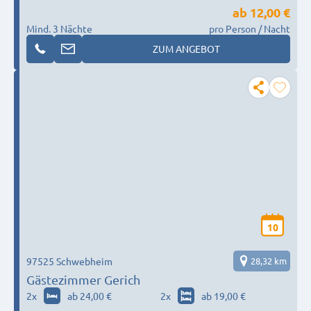
ab
12,00 €
Mind. 3 Nächte
pro Person / Nacht
ZUM ANGEBOT
10
97525 Schwebheim
28,32 km
Gästezimmer Gerich
2
x
ab 24,00 €
2
x
ab 19,00 €