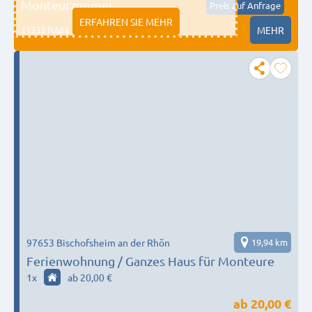
Monteurzimmer
Preis auf Anfrage
ERFAHREN SIE MEHR
11333 fulda
MEHR
97653 Bischofsheim an der Rhön
19,94 km
Ferienwohnung / Ganzes Haus für Monteure
1
x
ab 20,00 €
ab
20,00 €