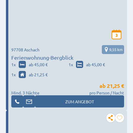
3
97708 Aschach
9,55 km
Ferienwohnung-Bergblick
1
x
ab 45,00 €
1
x
ab 45,00 €
1
x
ab 21,25 €
ab
21,25 €
Mind. 3 Nächte
pro Person / Nacht
ZUM ANGEBOT