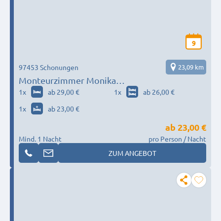
9
97453 Schonungen
23,09 km
Monteurzimmer Monika
Kaßecker/Chr.Angerer-Kraus
1
x
ab 29,00 €
1
x
ab 26,00 €
1
x
ab 23,00 €
ab
23,00 €
Mind. 1 Nacht
pro Person / Nacht
ZUM ANGEBOT