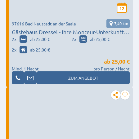
12
97616 Bad Neustadt an der Saale
7,40 km
Gästehaus Dressel - Ihre Monteur-Unterkunft in
fam. Umgebung für Bad Neustadt
2
x
ab 25,00 €
2
x
ab 25,00 €
2
x
ab 25,00 €
ab
25,00 €
Mind. 1 Nacht
pro Person / Nacht
ZUM ANGEBOT