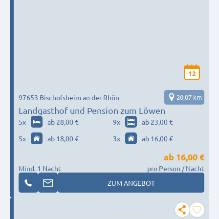
12
97653 Bischofsheim an der Rhön
20,07 km
Landgasthof und Pension zum Löwen
5
x
ab 28,00 €
9
x
ab 23,00 €
5
x
ab 18,00 €
3
x
ab 16,00 €
ab
16,00 €
Mind. 1 Nacht
pro Person / Nacht
ZUM ANGEBOT