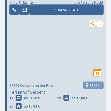
Mind. 5 Nächte
pro Person / Nacht
ZUM ANGEBOT
12
97645 Ostheim vor der Rhön
23,50 km
Ferienhof Seibert
1
x
ab 21,50 €
1
x
ab 12,00 €
2
x
ab 13,83 €