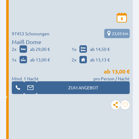
6
97453 Schonungen
23,03 km
Maiß Dome
2
x
ab 29,00 €
1
x
ab 14,50 €
1
x
ab 13,00 €
2
x
ab 13,13 €
ab
13,00 €
Mind. 1 Nacht
pro Person / Nacht
ZUM ANGEBOT