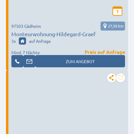
1
97503 Gädheim
27,59 km
Monteurwohnung-Hildegard-Graef
3
x
auf Anfrage
Preis auf Anfrage
Mind. 7 Nächte
ZUM ANGEBOT