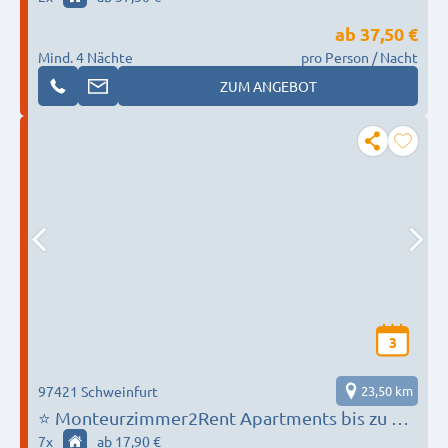
ab
37,50 €
Mind. 4 Nächte
pro Person / Nacht
ZUM ANGEBOT
3
97421 Schweinfurt
23,50 km
⭐️ Monteurzimmer2Rent Apartments bis zu 12
Personen - Schweinfurt
7
x
ab 17,90 €