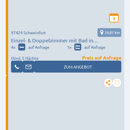
3
97424 Schweinfurt
24,81 km
Einzel- & Doppelzimmer mit Bad in
Schweinfurt – WLAN & Parkplatz,
4
x
auf Anfrage
1
x
auf Anfrage
Monteursunterkunft in unserer Pension
Preis auf Anfrage
Mind. 5 Nächte
ZUM ANGEBOT