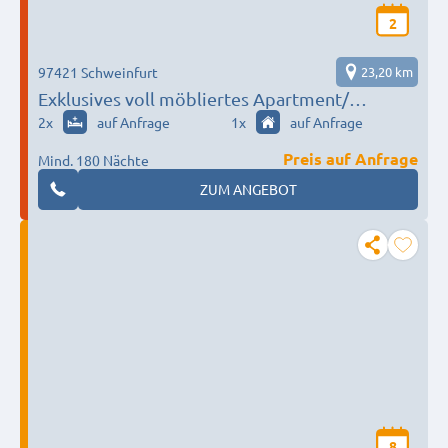
2
97421 Schweinfurt
23,20 km
Exklusives voll möbliertes Apartment/
Monteurzimmer - 16,50 € p.P. und Tag
2
x
auf Anfrage
1
x
auf Anfrage
Preis auf Anfrage
Mind. 180 Nächte
ZUM ANGEBOT
8