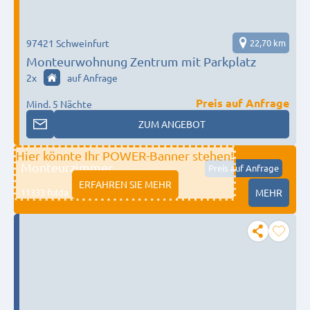
97421 Schweinfurt
22,70 km
Monteurwohnung Zentrum mit Parkplatz
2
x
auf Anfrage
Preis auf Anfrage
Mind. 5 Nächte
ZUM ANGEBOT
Hier könnte Ihr POWER-Banner stehen!
Monteurzimmer
Preis auf Anfrage
ERFAHREN SIE MEHR
11333 fulda
MEHR