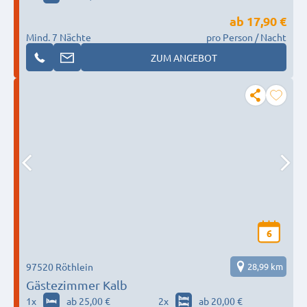
ab
17,90 €
Mind. 7 Nächte
pro Person / Nacht
ZUM ANGEBOT
6
97520 Röthlein
28,99 km
Gästezimmer Kalb
1
x
ab 25,00 €
2
x
ab 20,00 €