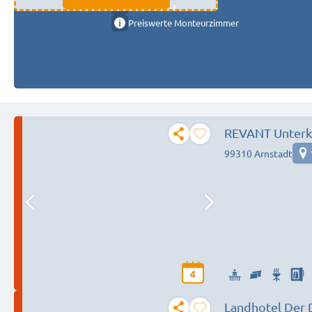
11333 fulda
Preiswerte Monteurzimmer
REVANT Unterkü
99310 Arnstadt
4
Landhotel Der 