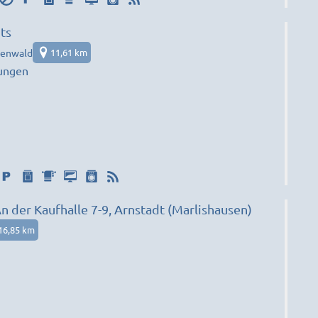
ts
uenwald
11,61 km
ungen
 der Kaufhalle 7-9, Arnstadt (Marlishausen)
16,85 km