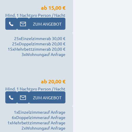
ab
15,00 €
Mind. 1 Nacht
pro Person / Nacht
ZUM ANGEBOT
25
x
Einzelzimmer
ab 30,00 €
25
x
Doppelzimmer
ab 20,00 €
15
x
Mehrbettzimmer
ab 20,00 €
3
x
Wohnung
auf Anfrage
ab
20,00 €
Mind. 1 Nacht
pro Person / Nacht
ZUM ANGEBOT
1
x
Einzelzimmer
auf Anfrage
6
x
Doppelzimmer
auf Anfrage
1
x
Mehrbettzimmer
auf Anfrage
2
x
Wohnung
auf Anfrage