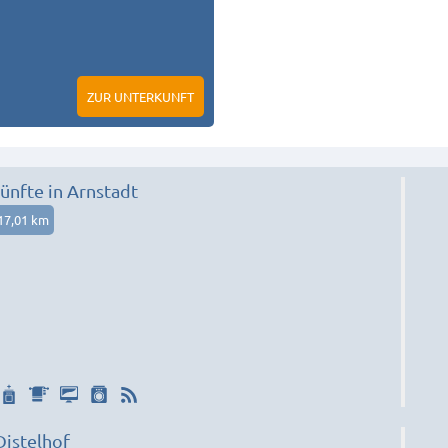
ZUR UNTERKUNFT
nfte in Arnstadt
17,01 km
Distelhof