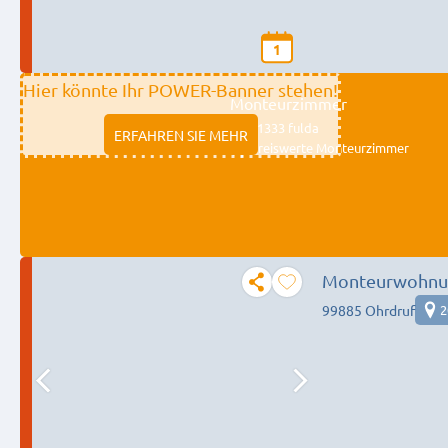
1
Hier könnte Ihr POWER-Banner stehen!
Monteurzimmer
11333 fulda
ERFAHREN SIE MEHR
Preiswerte Monteurzimmer
Monteurwohnu
99885 Ohrdruf
2