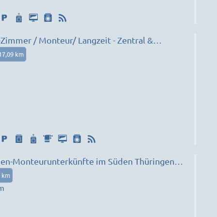
immer / Monteur/ Langzeit - Zentral &
17,09 km
n-Monteurunterkünfte im Süden Thüringens -
jekte verfügbar
5 km
um