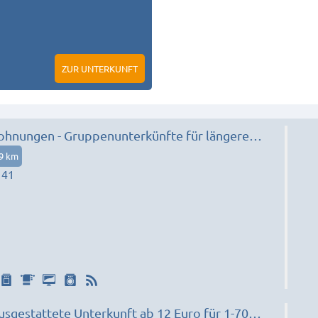
ZUR UNTERKUNFT
nungen - Gruppenunterkünfte für längere
99 km
141
usgestattete Unterkunft ab 12 Euro für 1-70