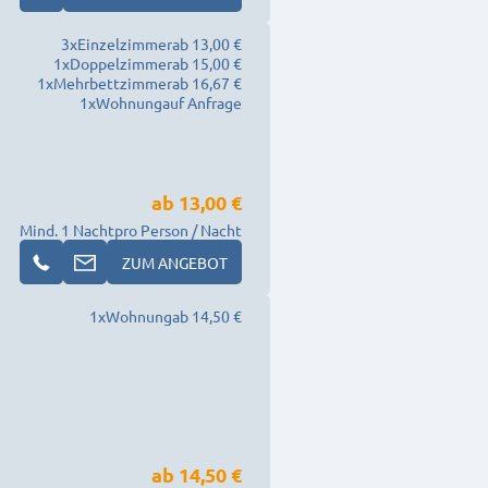
3
x
Einzelzimmer
ab 13,00 €
1
x
Doppelzimmer
ab 15,00 €
1
x
Mehrbettzimmer
ab 16,67 €
1
x
Wohnung
auf Anfrage
ab
13,00 €
Mind. 1 Nacht
pro Person / Nacht
ZUM ANGEBOT
1
x
Wohnung
ab 14,50 €
ab
14,50 €