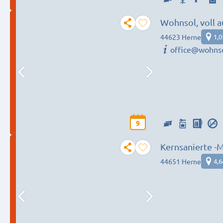
Wohnsol, voll a
Personen
44623 Herne
1,
office@wohnso
9
Kernsanierte -M
Parkplätze 1-1
44651 Herne
4,