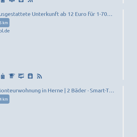
usgestattete Unterkunft ab 12 Euro für 1-70
05 km
l.de
onteurwohnung in Herne | 2 Bäder · Smart-TV ·
6 Personen
64 km