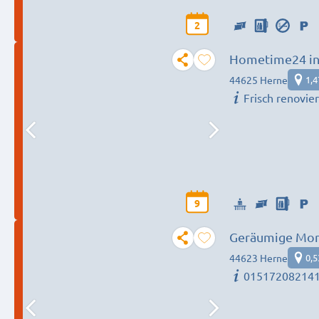
2
Hometime24 in 
44625 Herne
1,
Frisch renovie
9
Geräumige Mont
Team
44623 Herne
0,
01517208214