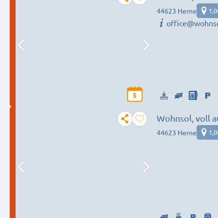
Personen
44623 Herne
1,
office@wohnso
5
Wohnsol, voll a
Personen
44623 Herne
1,