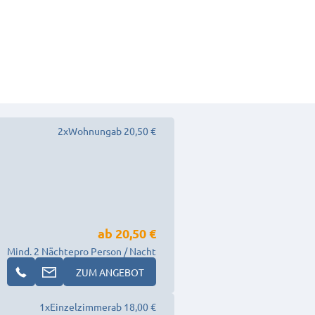
2
x
Wohnung
ab 20,50 €
ab
20,50 €
Mind. 2 Nächte
pro Person / Nacht
ZUM ANGEBOT
1
x
Einzelzimmer
ab 18,00 €