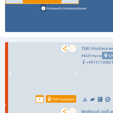
11333 fulda
Preiswerte Monteurzimmer
T&K Monteurwoh
Aufenthalte
44629 Herne
0,
+4915172082
TOP-Gastgeber
1
Wohnsol, voll a