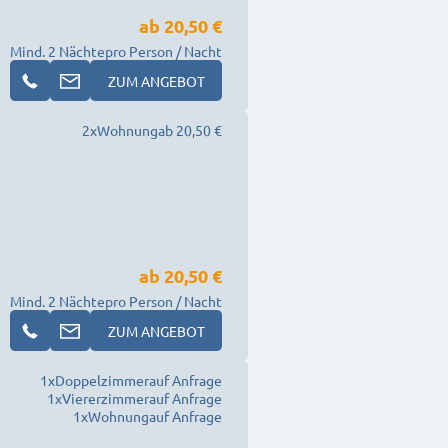
ab
20,50 €
Mind. 2 Nächte
pro Person / Nacht
ZUM ANGEBOT
2
x
Wohnung
ab 20,50 €
ab
20,50 €
Mind. 2 Nächte
pro Person / Nacht
ZUM ANGEBOT
1
x
Doppelzimmer
auf Anfrage
1
x
Viererzimmer
auf Anfrage
1
x
Wohnung
auf Anfrage