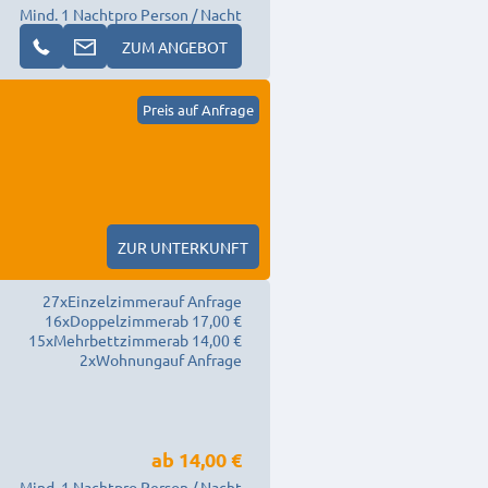
Mind. 1 Nacht
pro Person / Nacht
ZUM ANGEBOT
Preis auf Anfrage
ZUR UNTERKUNFT
27
x
Einzelzimmer
auf Anfrage
16
x
Doppelzimmer
ab 17,00 €
15
x
Mehrbettzimmer
ab 14,00 €
2
x
Wohnung
auf Anfrage
ab
14,00 €
Mind. 1 Nacht
pro Person / Nacht