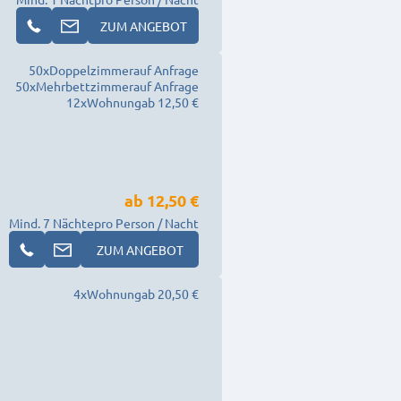
ZUM ANGEBOT
50
x
Doppelzimmer
auf Anfrage
50
x
Mehrbettzimmer
auf Anfrage
12
x
Wohnung
ab 12,50 €
ab
12,50 €
Mind. 7 Nächte
pro Person / Nacht
ZUM ANGEBOT
4
x
Wohnung
ab 20,50 €