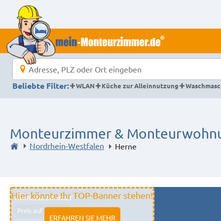
Beliebte Filter:
WLAN
Küche zur Alleinnutzung
Waschmasc
Monteurzimmer & Monteurwohnu
Nordrhein-Westfalen
Herne
Hier könnte Ihr TOP-Banner stehen!
Monteurzimmer
Preis auf Anfrage
ERFAHREN SIE MEHR