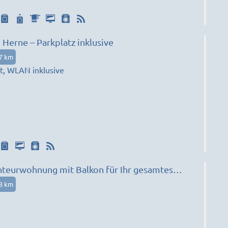
Herne – Parkplatz inklusive
47 km
rt, WLAN inklusive
eurwohnung mit Balkon für Ihr gesamtes
53 km
1