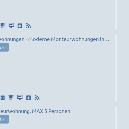
wohnungen - Moderne Monteurwohnungen in
Perfekt für Ihren Aufenthalt
55 km
1
eurwohnung. MAX 5 Personen
71 km