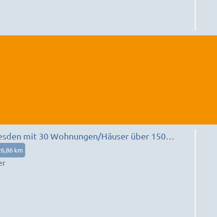
esden mit 30 Wohnungen/Häuser über 150
26,86 km
er