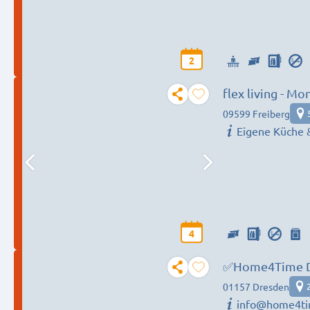
2
flex living - M
(DEU|EN|PL|HU
09599 Freiberg
Eigene Küche 
4
✅Home4Time Dre
01157 Dresden
info@home4ti