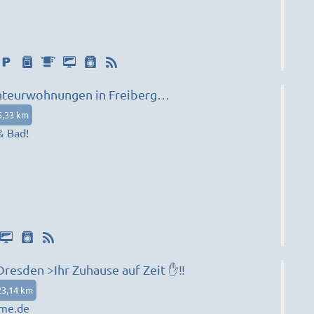
onteurwohnungen in Freiberg
|RU)
5,33 km
& Bad!
sden >Ihr Zuhause auf Zeit ✋‼️
23,14 km
me.de