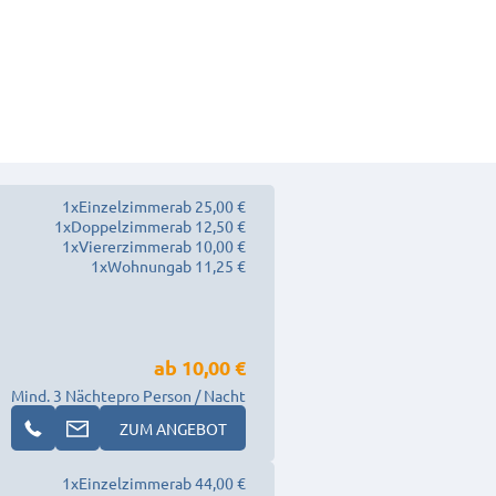
1
x
Einzelzimmer
ab 25,00 €
1
x
Doppelzimmer
ab 12,50 €
1
x
Viererzimmer
ab 10,00 €
1
x
Wohnung
ab 11,25 €
ab
10,00 €
Mind. 3 Nächte
pro Person / Nacht
ZUM ANGEBOT
1
x
Einzelzimmer
ab 44,00 €