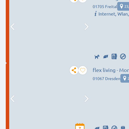
01705 Freital
23
Internet, Wla
flex living - 
01067 Dresden
7