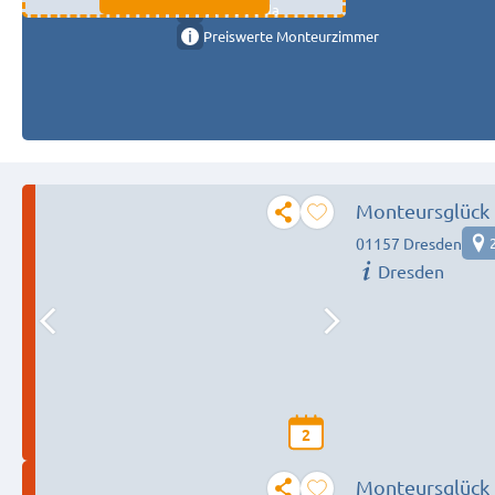
11333 fulda
Preiswerte Monteurzimmer
Monteursglück i
01157 Dresden
Dresden
2
Monteursglück i