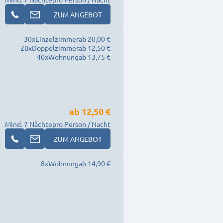
ZUM ANGEBOT
30
x
Einzelzimmer
ab 20,00 €
28
x
Doppelzimmer
ab 12,50 €
40
x
Wohnung
ab 13,75 €
ab
12,50 €
Mind. 7 Nächte
pro Person / Nacht
ZUM ANGEBOT
8
x
Wohnung
ab 14,90 €