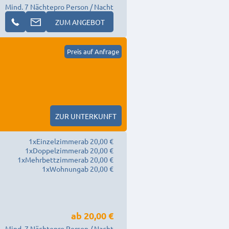
Mind. 7 Nächte
pro Person / Nacht
ZUM ANGEBOT
Preis auf Anfrage
ZUR UNTERKUNFT
1
x
Einzelzimmer
ab 20,00 €
1
x
Doppelzimmer
ab 20,00 €
1
x
Mehrbettzimmer
ab 20,00 €
1
x
Wohnung
ab 20,00 €
ab
20,00 €
Mind. 7 Nächte
pro Person / Nacht