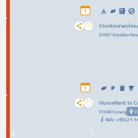
1
Monteurwohnun
01097 Dresden-Neu
1
HomeRent in Co
72927-coswig
01640 Coswig
2
WA: +49221-1