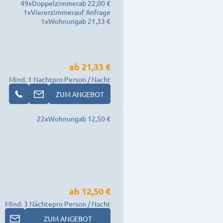
49
x
Doppelzimmer
ab 22,00 €
1
x
Viererzimmer
auf Anfrage
1
x
Wohnung
ab 21,33 €
ab
21,33 €
Mind. 1 Nacht
pro Person / Nacht
ZUM ANGEBOT
22
x
Wohnung
ab 12,50 €
ab
12,50 €
Mind. 3 Nächte
pro Person / Nacht
ZUM ANGEBOT