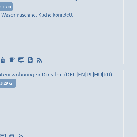
,01 km
n, Waschmaschine, Küche komplett
Monteurwohnungen Dresden (DEU|EN|PL|HU|RU)
28,29 km