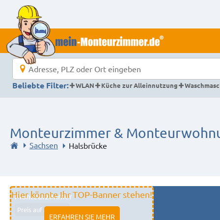
Beliebte Filter:
WLAN
Küche zur Alleinnutzung
Waschmasc
Monteurzimmer & Monteurwohnun
Sachsen
Halsbrücke
Hier könnte Ihr TOP-Banner stehen!
Monteurzimmer
Preis auf Anfrage
ERFAHREN SIE MEHR