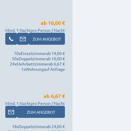
ab
16,00 €
Mind. 1 Nacht
pro Person / Nacht
ZUM ANGEBOT
70
x
Einzelzimmer
ab 14,00 €
50
x
Doppelzimmer
ab 10,00 €
24
x
Mehrbettzimmer
ab 6,67 €
1
x
Wohnung
auf Anfrage
ab
6,67 €
Mind. 1 Nacht
pro Person / Nacht
ZUM ANGEBOT
18
x
Doppelzimmer
ab 24,00 €