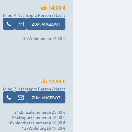
ab
14,90 €
Mind. 4 Nächte
pro Person / Nacht
ZUM ANGEBOT
10
x
Wohnung
ab 12,50 €
ab
12,50 €
Mind. 3 Nächte
pro Person / Nacht
ZUM ANGEBOT
21
x
Einzelzimmer
ab 25,00 €
25
x
Doppelzimmer
ab 18,00 €
18
x
Mehrbettzimmer
ab 16,00 €
12
x
Wohnung
ab 19,80 €