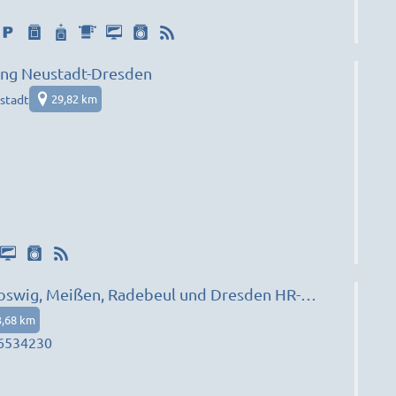
g Neustadt-Dresden
stadt
29,82 km
swig, Meißen, Radebeul und Dresden HR-
3,68 km
6534230