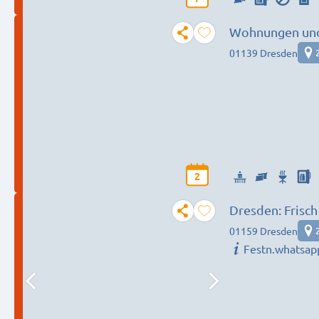
Wohnungen un
01139 Dresden
2
Dresden: Frisc
WLAN + Vollaus
01159 Dresden
Festn.whatsap