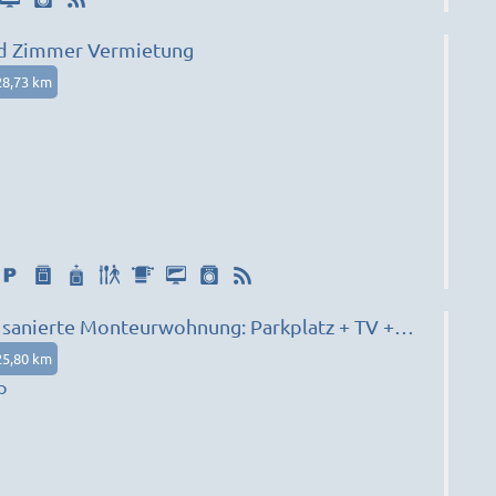
d Zimmer Vermietung
28,73 km
h sanierte Monteurwohnung: Parkplatz + TV +
stattung
25,80 km
p