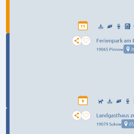
11
Ferienpark am
19065 Pinnow
2
9
Landgasthaus z
19079 Sukow
27