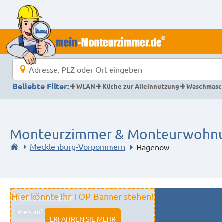
Beliebte Filter:
WLAN
Küche zur Alleinnutzung
Waschmasc
Monteurzimmer & Monteurwohnu
Mecklenburg-Vorpommern
Hagenow
Hier könnte Ihr TOP-Banner stehen!
Monteurzimmer
Preis auf Anfrage
ERFAHREN SIE MEHR