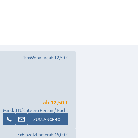
10
x
Wohnung
ab 12,50 €
ab
12,50 €
Mind. 3 Nächte
pro Person / Nacht
ZUM ANGEBOT
5
x
Einzelzimmer
ab 45,00 €