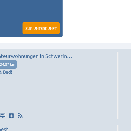
ZUR UNTERKUNFT
Monteurwohnungen in Schwerin
|RU)
24,87 km
& Bad!
nest