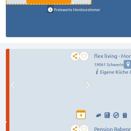
11333 fulda
Preiswerte Monteurzimmer
flex living - 
(DEU|EN|PL|HU
19061 Schwerin
Eigene Küche 
4
Pension Raben