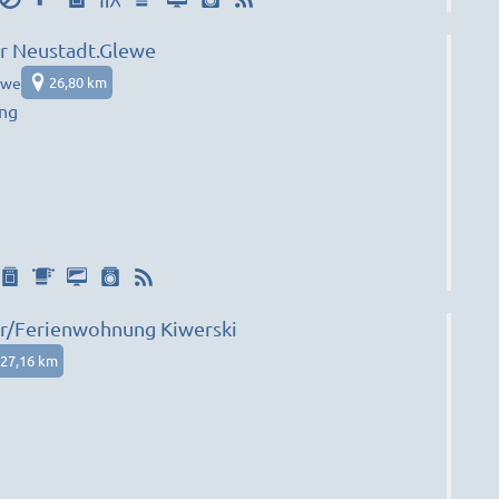
 Neustadt.Glewe
ewe
26,80 km
ng
/Ferienwohnung Kiwerski
27,16 km