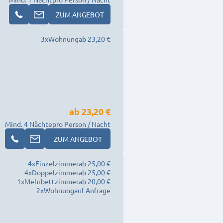
ZUM ANGEBOT
3
x
Wohnung
ab 23,20 €
ab
23,20 €
Mind. 4 Nächte
pro Person / Nacht
ZUM ANGEBOT
4
x
Einzelzimmer
ab 25,00 €
4
x
Doppelzimmer
ab 25,00 €
1
x
Mehrbettzimmer
ab 20,00 €
2
x
Wohnung
auf Anfrage