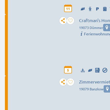
11
Craftman's Hom
19073 Dümmer
Ferienwohnun
5
Zimmervermie
19079 Banzkow