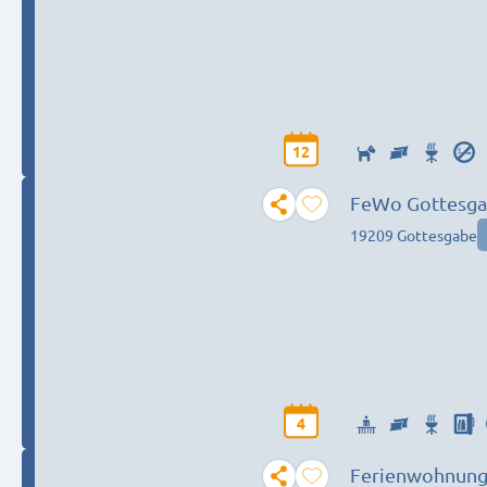
12
FeWo Gottesg
19209 Gottesgabe
4
Ferienwohnung