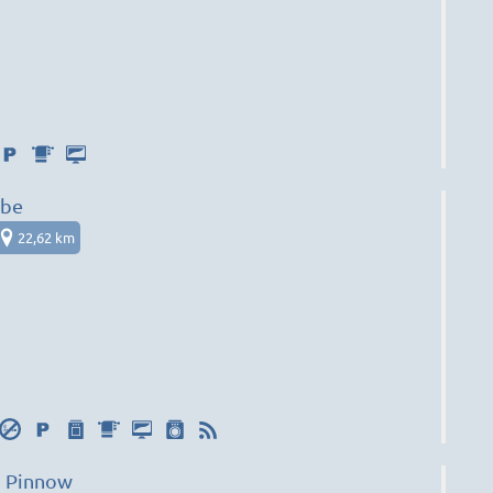
abe
22,62 km
 Pinnow