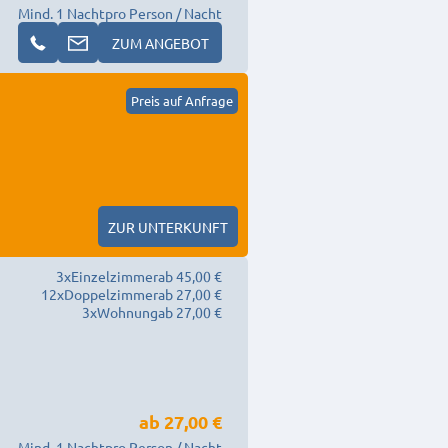
Mind. 1 Nacht
pro Person / Nacht
ZUM ANGEBOT
Preis auf Anfrage
ZUR UNTERKUNFT
3
x
Einzelzimmer
ab 45,00 €
12
x
Doppelzimmer
ab 27,00 €
3
x
Wohnung
ab 27,00 €
ab
27,00 €
Mind. 1 Nacht
pro Person / Nacht