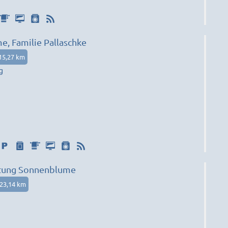
e, Familie Pallaschke
15,27 km
g
tung Sonnenblume
23,14 km