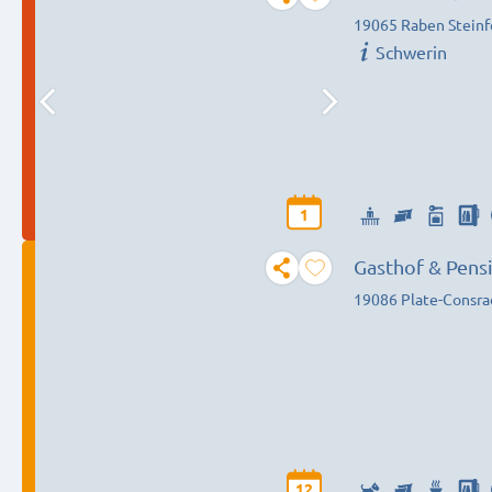
19065 Raben Steinf
Schwerin
1
Gasthof & Pens
19086 Plate-Consra
12