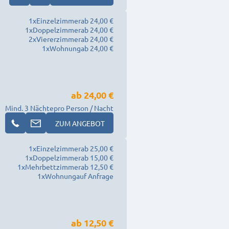
1
x
Einzelzimmer
ab 24,00 €
1
x
Doppelzimmer
ab 24,00 €
2
x
Viererzimmer
ab 24,00 €
1
x
Wohnung
ab 24,00 €
ab
24,00 €
Mind. 3 Nächte
pro Person / Nacht
ZUM ANGEBOT
1
x
Einzelzimmer
ab 25,00 €
1
x
Doppelzimmer
ab 15,00 €
1
x
Mehrbettzimmer
ab 12,50 €
1
x
Wohnung
auf Anfrage
ab
12,50 €