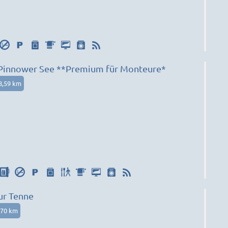
 Pinnower See **Premium für Monteure*
8,59 km
ur Tenne
,70 km