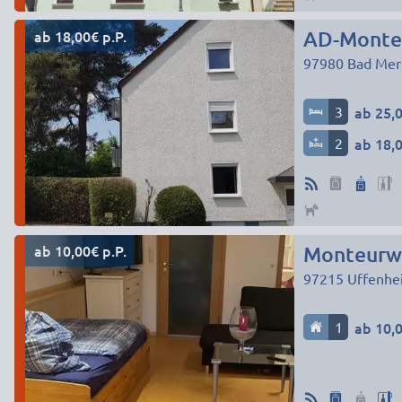
ab 18,00€ p.P.
AD-Monte
97980
Bad Mer
3
ab 25,0
2
ab 18,0
ab 10,00€ p.P.
Monteurwo
97215
Uffenhe
1
ab 10,0