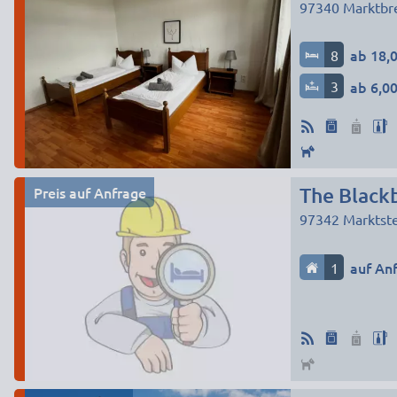
97340
Marktbre
8
ab 18,0
3
ab 6,00
Preis auf Anfrage
The Black
97342
Marktste
1
auf An