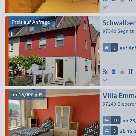
Preis auf Anfrage
Schwalbe
97340
Segnitz
2
auf An
ab 15,00€ p.P.
Villa Emm
97243
Biebere
10
ab 25,
3
ab 15,0