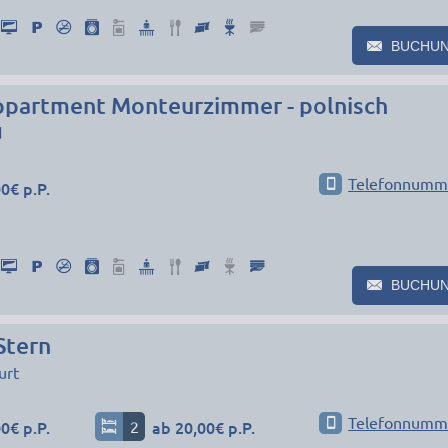
BUCHU
partment Monteurzimmer - polnisch
d
Telefonnumm
0€ p.P.
BUCHU
Stern
urt
Telefonnumm
0€ p.P.
2
ab 20,00€ p.P.