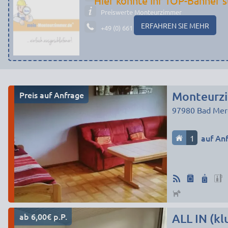
Hier könnte Ihr TOP-Banner s
Preiswerte Monteurzimmer
ERFAHREN SIE MEHR
+49 (0) 661 - 29 19 14 19
Preis auf Anfrage
Monteurz
97980
Bad Mer
1
auf An
ab 6,00€ p.P.