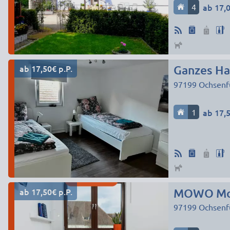
4
ab 17,0
ab 17,50€ p.P.
Ganzes Hau
97199
Ochsenf
1
ab 17,5
ab 17,50€ p.P.
MOWO Mon
97199
Ochsenf