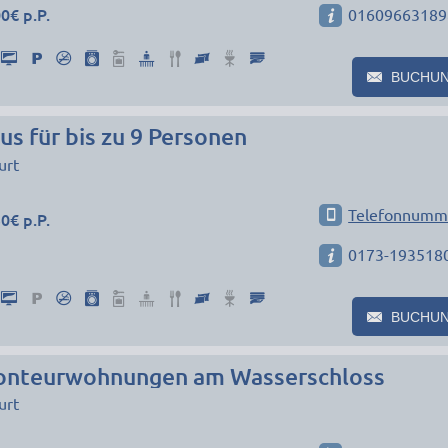
0€ p.P.
01609663189
BUCHU
s für bis zu 9 Personen
urt
Telefonnumm
0€ p.P.
0173-193518
BUCHU
teurwohnungen am Wasserschloss
urt