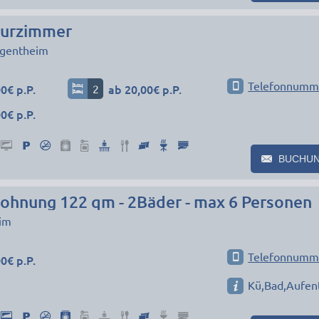
urzimmer
gentheim
Telefonnumm
0€ p.P.
2
ab 20,00€ p.P.
0€ p.P.
BUCHU
hnung 122 qm - 2Bäder - max 6 Personen
im
Telefonnumm
0€ p.P.
Kü,Bad,Aufent