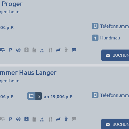
 Pröger
gentheim
Telefonnumm
0€ p.P.
Hundmau
BUCHU
mmer Haus Langer
gentheim
Telefonnumm
0€ p.P.
5
ab 19,00€ p.P.
BUCHU