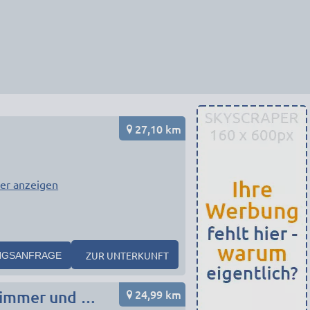
27,10 km
er anzeigen
ZUR UNTERKUNFT
NGSANFRAGE
24,99 km
ALL IN (klusive) Monteurswohnung Arbeiter Ferien Zimmer und Gasthof zum goldenen Schiff