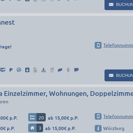
BUCHU
nnest
Telefonnumm
frage!
BUCHU
a Einzelzimmer, Wohnungen, Doppelzimm
hren
Telefonnumm
00€ p.P.
20
ab 15,00€ p.P.
0€ p.P.
3
ab 15,00€ p.P.
Würzburg