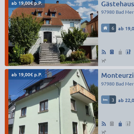
ab 19,00€ p.P.
Gästehaus
97980
Bad Mer
6
ab 19,0
ab 19,00€ p.P.
Monteurzi
97980
Bad Mer
3
ab 22,0