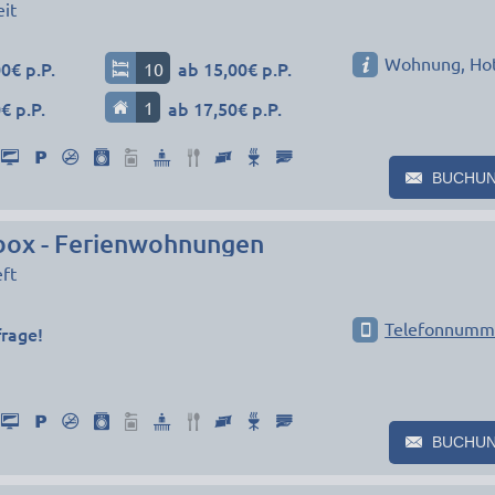
it
Wohnung, Ho
0€ p.P.
10
ab 15,00€ p.P.
€ p.P.
1
ab 17,50€ p.P.
BUCHU
box - Ferienwohnungen
ft
Telefonnumm
frage!
BUCHU