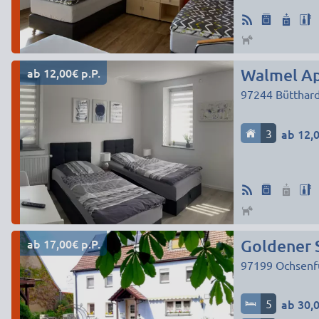
ab 12,00€ p.P.
Walmel Ap
97244
Bütthar
3
ab 12,0
ab 17,00€ p.P.
Goldener 
97199
Ochsenf
5
ab 30,0