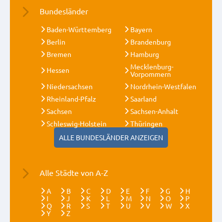
Bundesländer
Baden-Württemberg
Bayern
Berlin
Brandenburg
Bremen
Hamburg
Mecklenburg-
Hessen
Vorpommern
Niedersachsen
Nordrhein-Westfalen
Rheinland-Pfalz
Saarland
Sachsen
Sachsen-Anhalt
Schleswig-Holstein
Thüringen
ALLE BUNDESLÄNDER ANZEIGEN
Alle Städte von A-Z
A
B
C
D
E
F
G
H
I
J
K
L
M
N
O
P
Q
R
S
T
U
V
W
X
Y
Z