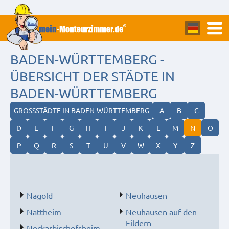
BADEN-WÜRTTEMBERG -
ÜBERSICHT DER STÄDTE IN
BADEN-WÜRTTEMBERG
GROSSSTÄDTE IN BADEN-WÜRTTEMBERG
A
B
C
D
E
F
G
H
I
J
K
L
M
N
O
P
Q
R
S
T
U
V
W
X
Y
Z
Nagold
Neuhausen
Nattheim
Neuhausen auf den
Fildern
Neckarbischofsheim