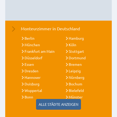
Monteurzimmer in Deutschland
Berlin
Hamburg
München
Köln
Frankfurt am Main
Stuttgart
Düsseldorf
Dortmund
Essen
Bremen
Dresden
Leipzig
Hannover
Nürnberg
Duisburg
Bochum
Wuppertal
Bielefeld
Bonn
Münster
ALLE STÄDTE ANZEIGEN