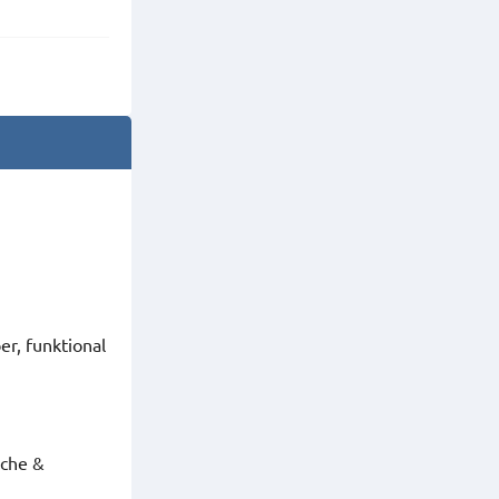
r, funktional
sche &