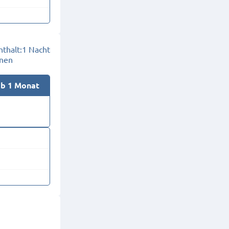
thalt:
1 Nacht
onen
ab 1 Monat