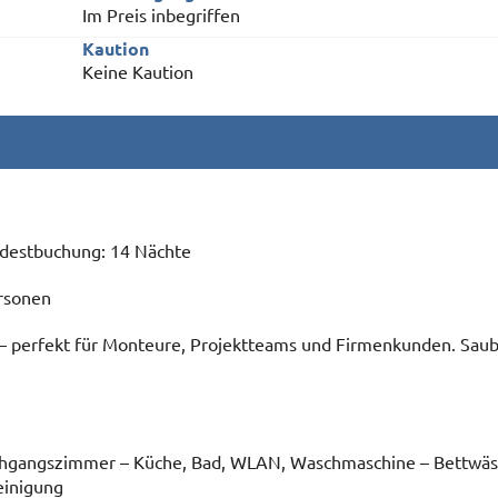
Im Preis inbegriffen
Kaution
Keine Kaution
ndestbuchung: 14 Nächte
rsonen
 perfekt für Monteure, Projektteams und Firmenkunden. Saube
urchgangszimmer – Küche, Bad, WLAN, Waschmaschine – Bettwä
einigung