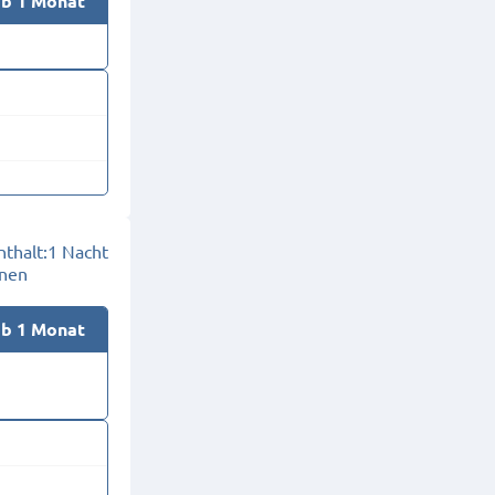
ab 1 Monat
thalt:
1 Nacht
onen
ab 1 Monat