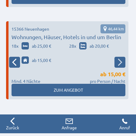
1
15366 Neuenhagen
46,44 km
1
Wohnungen, Häuser, Hotels in und um Berlin
18
x
ab 25,00 €
28
x
ab 20,00 €
70
x
ab 15,00 €
ab
15,00 €
Mind. 4 Nächte
pro Person / Nacht
M
ZUM ANGEBOT
Zurück
Anfrage
Anruf