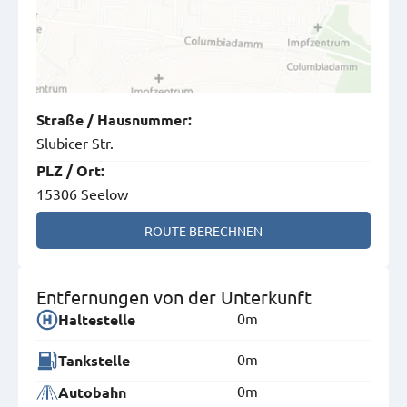
Straße
/
Hausnummer
:
Slubicer Str.
PLZ
/
Ort
:
15306 Seelow
ROUTE BERECHNEN
Entfernungen von der Unterkunft
0m
Haltestelle
0m
Tankstelle
0m
Autobahn