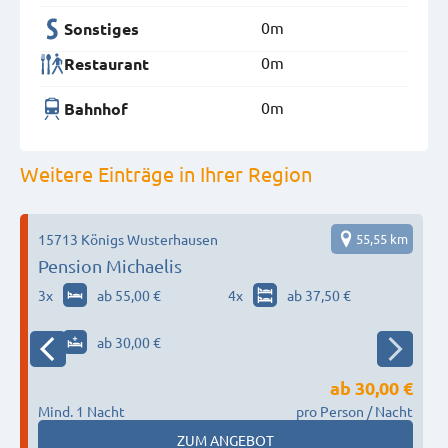
0m
Sonstiges
0m
Restaurant
0m
Bahnhof
Weitere Einträge in Ihrer Region
12
15713 Königs Wusterhausen
55,55 km
Pension Michaelis
3
x
ab 55,00 €
4
x
ab 37,50 €
3
x
ab 30,00 €
ab
30,00 €
Mind. 1 Nacht
pro Person / Nacht
M
ZUM ANGEBOT