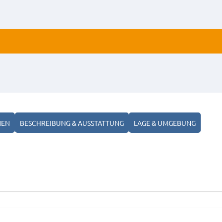
ls Einzelbetten nutzbar.
NEN
BESCHREIBUNG & AUSSTATTUNG
LAGE & UMGEBUNG