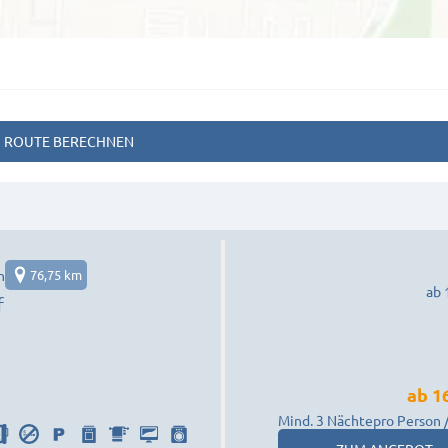
ROUTE BERECHNEN
n
76,75 km
ab 
f
ab
1
Mind. 3 Nächte
pro Person 