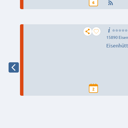
6
⭐️⭐️⭐️⭐️⭐
15890 Eise
Eisenhütt
(Oder), 
2