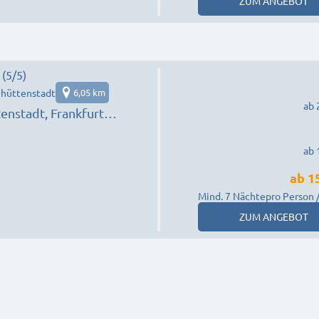
ZUM ANGEBOT
️ (5/5)
nhüttenstadt
6,05 km
ab 
enstadt, Frankfurt
Fürstenwalde/Spree.
ab 
ab
1
Mind. 7 Nächte
pro Person 
ZUM ANGEBOT