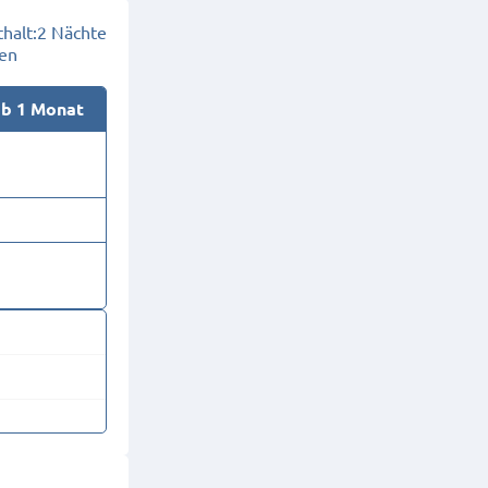
halt:
2 Nächte
en
ab 1 Monat