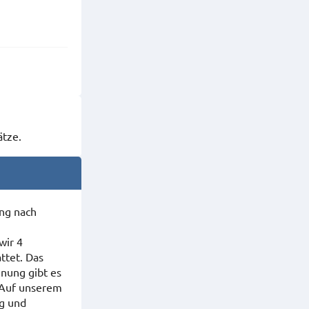
ätze.
ung nach
wir 4
ttet. Das
hnung gibt es
. Auf unserem
ng und