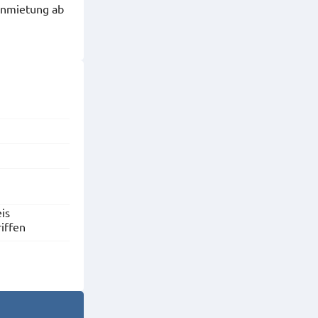
Anmietung ab
is
riffen