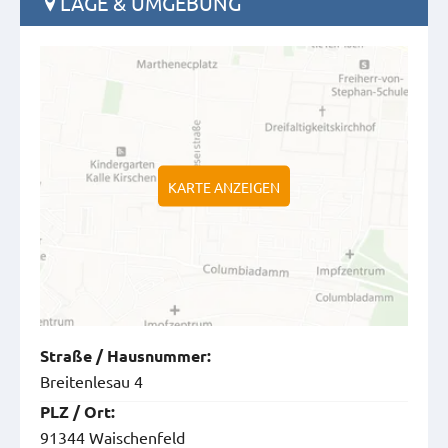
LAGE & UMGEBUNG
KARTE ANZEIGEN
Straße
/
Hausnummer
:
Breitenlesau 4
PLZ
/
Ort
:
91344 Waischenfeld