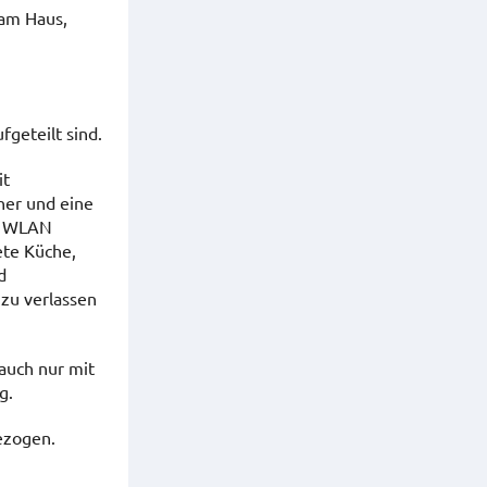
 am Haus,
geteilt sind.
it
her und eine
ie WLAN
ete Küche,
d
 zu verlassen
auch nur mit
g.
ezogen.