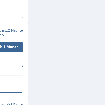
halt:
2 Nächte
en
ab 1 Monat
halt:
2 Nächte