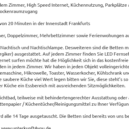
edem Zimmer, High Speed Internet, Küchennutzung, Parkplätze
Trockenraumzugang
von 20 Minuten in der Innenstadt Frankfurts
mer, Doppelzimmer, Mehrbettzimmer sowie Ferienwohungen auf
Nachtisch und Nachtischlampe. Desweiteren sind die Betten m
giker) ausgestattet.
Auf jedem Zimmer finden Sie LED Fernse
ternet surfen möchte hat die Möglichkeit sich in das kostenfre
den in jedem Zimmer. Wir haben in jeden Objekt volleingericht
ffeemaschine, Mikrowelle, Toaster, Wasserkocher, Kühlschrank un
 saubere Küche viel Wert legen bitten wir Sie, diese steht’s so
er Küche ein Essbereich mit ausreichenden Sitzmöglichkeiten.
lichtbad, teilweise mit behindertengerechter Ausstattung oder 
ettenpapier / Küchentücher/Reinigungsmittel zu Ihner Verfügun
d alle 14 Tage ausgetauscht. Die Betten sind bereits von uns b
e www.unterkunft4you.de