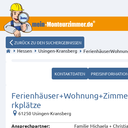
ZURÜCK ZU DEN SUCHERGEBNISSEN
Hessen
Usingen-Kransberg
FerienhäuserWohnung
Unterkunft4you
KONTAKTDATEN
PREISINFORMATIO
Ferienhäuser+Wohnung+Zimmer F
rkplätze
61250 Usingen-Kransberg
Familie Michaela + Christi
Ansprech­partner: