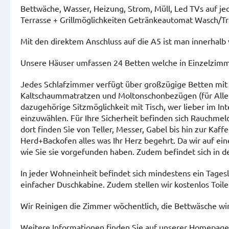
Bettwäche, Wasser, Heizung, Strom, Müll, Led TVs auf j
Terrasse + Grillmöglichkeiten Getränkeautomat Wasch/
Mit den direktem Anschluss auf die A5 ist man innerhalb 
Unsere Häuser umfassen 24 Betten welche in Einzelzim
Jedes Schlafzimmer verfügt über großzügige Betten mit 
Kaltschaummatratzen und Moltonschonbezügen (für Aller
dazugehörige Sitzmöglichkeit mit Tisch, wer lieber im In
einzuwählen. Für Ihre Sicherheit befinden sich Rauchmel
dort finden Sie von Teller, Messer, Gabel bis hin zur Ka
Herd+Backofen alles was Ihr Herz begehrt. Da wir auf eine
wie Sie sie vorgefunden haben. Zudem befindet sich in d
In jeder Wohneinheit befindet sich mindestens ein Tages
einfacher Duschkabine. Zudem stellen wir kostenlos Toil
Wir Reinigen die Zimmer wöchentlich, die Bettwäsche wir
Weitere Informationen finden Sie auf unserer Homepag