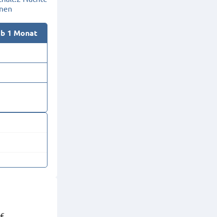
onen
ab 1 Monat
 €