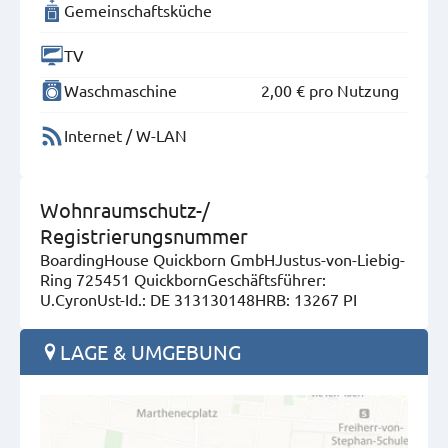
Gemeinschaftsküche
TV
Waschmaschine
2,00 €
pro Nutzung
Internet / W-LAN
Wohnraumschutz-/
Registrierungsnummer
BoardingHouse Quickborn GmbHJustus-von-Liebig-
Ring 725451 QuickbornGeschäftsführer:
U.CyronUst-Id.: DE 313130148HRB: 13267 PI
LAGE & UMGEBUNG