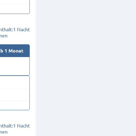
thalt:
1 Nacht
onen
ab 1 Monat
thalt:
1 Nacht
onen