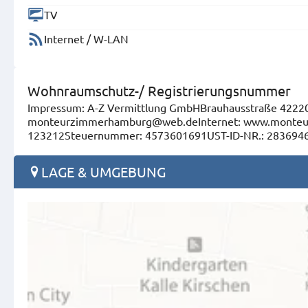
TV
Internet / W-LAN
Wohnraumschutz-/ Registrierungsnummer
Impressum: A-Z Vermittlung GmbHBrauhausstraße 42220
monteurzimmerhamburg@web.deInternet: www.monteur
123212Steuernummer: 4573601691UST-ID-NR.: 283694
LAGE & UMGEBUNG