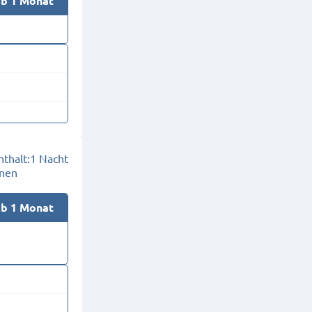
ab 1 Monat
thalt:
1 Nacht
onen
ab 1 Monat