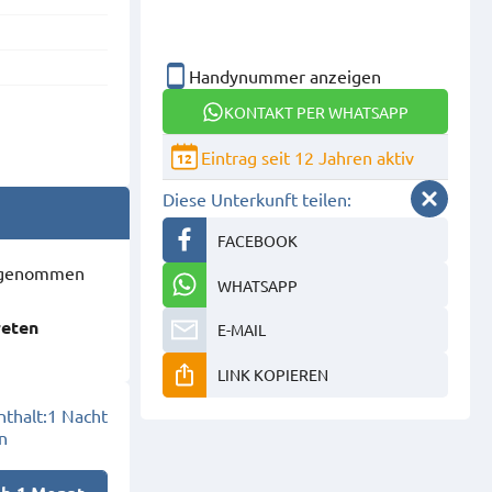
Handynummer anzeigen
KONTAKT PER WHATSAPP
Eintrag seit 12 Jahren aktiv
12
Diese Unterkunft teilen:
FACEBOOK
ausgenommen
WHATSAPP
reten
E-MAIL
LINK KOPIEREN
thalt:
1 Nacht
n