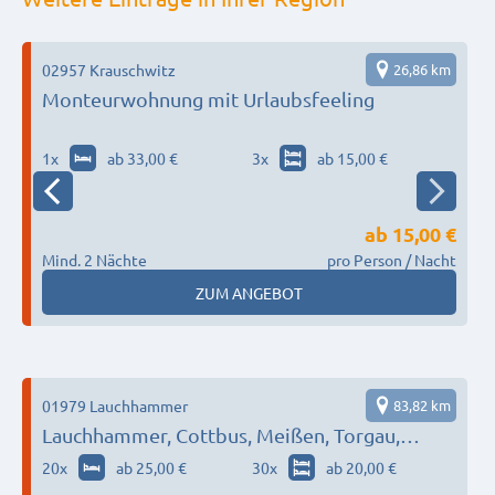
02957 Krauschwitz
26,86 km
0
Monteurwohnung mit Urlaubsfeeling
1
x
ab 33,00 €
3
x
ab 15,00 €
ab
15,00 €
Mind. 2 Nächte
pro Person / Nacht
M
ZUM ANGEBOT
01979 Lauchhammer
83,82 km
Lauchhammer, Cottbus, Meißen, Torgau,
Riesa…
20
x
ab 25,00 €
30
x
ab 20,00 €