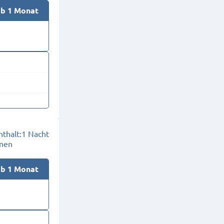
ab 1 Monat
thalt:
1 Nacht
onen
ab 1 Monat