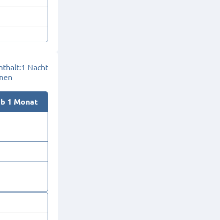
thalt:
1 Nacht
onen
ab 1 Monat