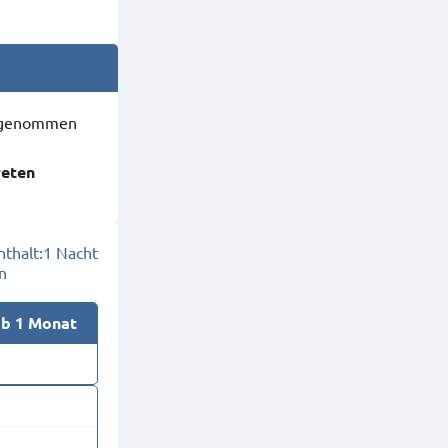
ausgenommen
reten
thalt:
1 Nacht
n
ab 1 Monat