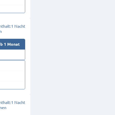
thalt:
1 Nacht
n
ab 1 Monat
thalt:
1 Nacht
onen