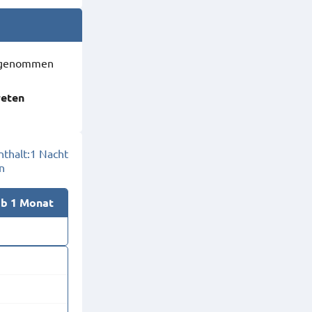
ausgenommen
reten
thalt:
1 Nacht
n
ab 1 Monat