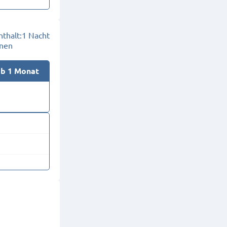
thalt:
1 Nacht
onen
ab 1 Monat