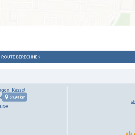
ROUTE BERECHNEN
gen, Kassel
el
54,94 km
ab
use
ab