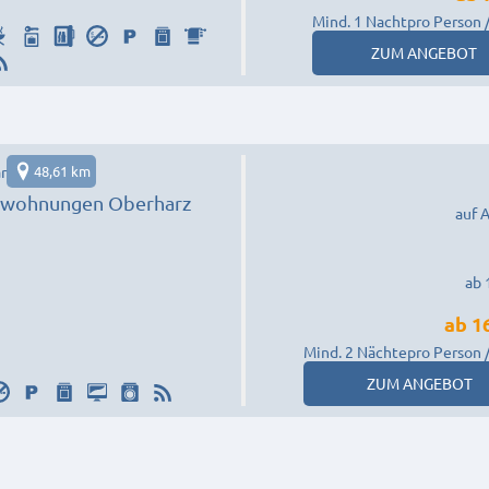
Mind. 1 Nacht
pro Person 
ZUM ANGEBOT
r
48,61 km
nwohnungen Oberharz
auf 
ab 
ab
1
Mind. 2 Nächte
pro Person 
ZUM ANGEBOT