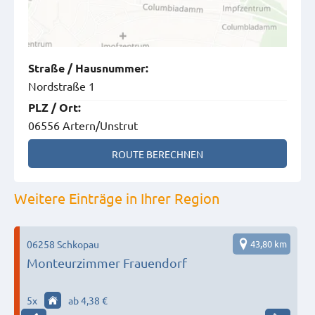
Straße
/
Hausnummer
:
Nordstraße 1
PLZ
/
Ort
:
06556 Artern/Unstrut
ROUTE BERECHNEN
Weitere Einträge in Ihrer Region
8
06258 Schkopau
43,80 km
0
Monteurzimmer Frauendorf
5
x
ab 4,38 €