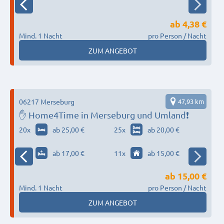
ab
4,38 €
Mind. 1 Nacht
pro Person / Nacht
M
ZUM ANGEBOT
1
06217 Merseburg
47,93 km
✋ Home4Time in Merseburg und Umland❗
20
x
ab 25,00 €
25
x
ab 20,00 €
18
x
ab 17,00 €
11
x
ab 15,00 €
ab
15,00 €
Mind. 1 Nacht
pro Person / Nacht
M
ZUM ANGEBOT