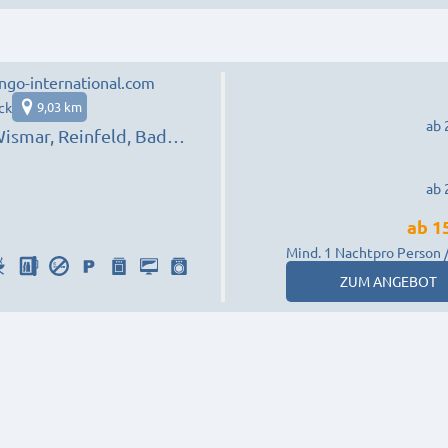
go-international.com
ck
9,03 km
ab 
ismar, Reinfeld, Bad
, Eutin…
ab 
ab
1
Mind. 1 Nacht
pro Person 
ZUM ANGEBOT