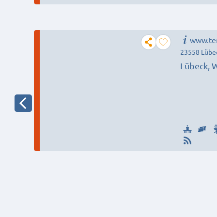
www.ten
23558 Lübe
Lübeck, W
Oldesloe