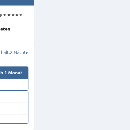
ausgenommen
reten
halt:
2 Nächte
ab 1 Monat