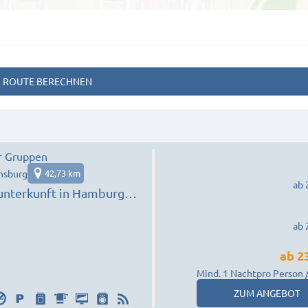
ROUTE BERECHNEN
ür Gruppen
nsburg
42,73 km
ab 
nterkunft in Hamburg
 nach Wunsch /
ab 
s
ab
2
Mind. 1 Nacht
pro Person 
ZUM ANGEBOT