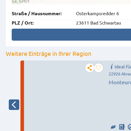
Osterkampsredder 6
Straße
/
Hausnummer
:
23611 Bad Schwartau
PLZ
/
Ort
:
Weitere Einträge in Ihrer Region
Ideal f
22926 Ahre
Monteuru
Umgebung
Bedürfni