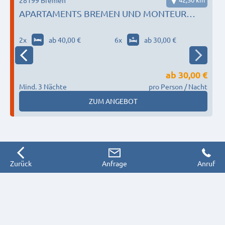
APARTAMENTS BREMEN UND MONTEUR
ZIMMER
2
x
ab 40,00 €
6
x
ab 30,00 €
ab
30,00 €
Mind. 3 Nächte
pro Person / Nacht
M
ZUM ANGEBOT
Zurück
Anfrage
Anruf