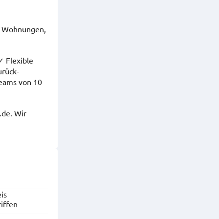
ne Wohnungen,
✓ Flexible
urück-
Teams von 10
.de. Wir
is
riffen