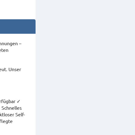
ohnungen –
eten
ut. Unser
erfügbar ✓
 Schnelles
loser Self-
flegte