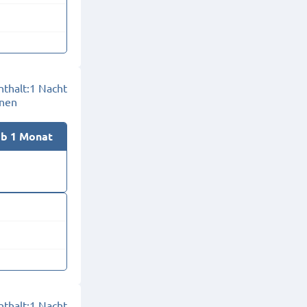
thalt:
1 Nacht
onen
ab 1 Monat
thalt:
1 Nacht