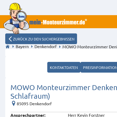
ZURÜCK ZU DEN SUCHERGEBNISSEN
Bayern
Denkendorf
MOWO Monteurzimmer Denken
KONTAKTDATEN
PREISINFORMATIO
MOWO Monteurzimmer Denkendor
Schlafraum)
85095 Denkendorf
Herr Kevin Forstner
Ansprech­partner: