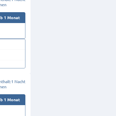
onen
ab 1 Monat
thalt:
1 Nacht
onen
ab 1 Monat