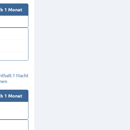
ab 1 Monat
thalt:
1 Nacht
onen
ab 1 Monat