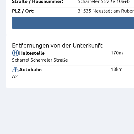
Scharreler Straße 10a+b
Straße
/
Hausnummer
:
31535 Neustadt am Rübe
PLZ
/
Ort
:
Entfernungen von der Unterkunft
170m
Haltestelle
Scharrel Scharreler Straße
18km
Autobahn
A2