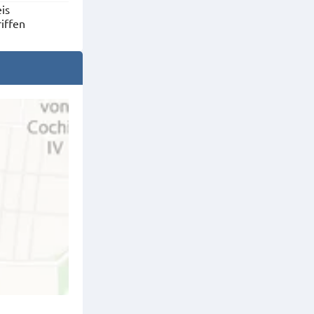
is
riffen