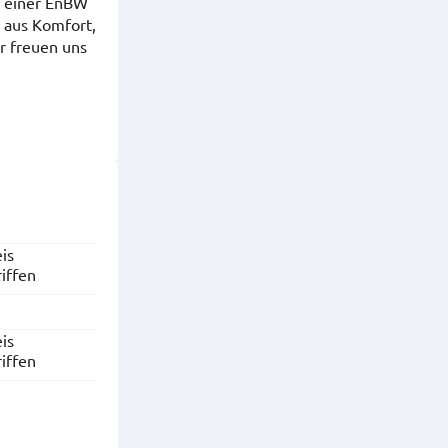
e einer EnBW
 aus Komfort,
r freuen uns
is
riffen
is
riffen