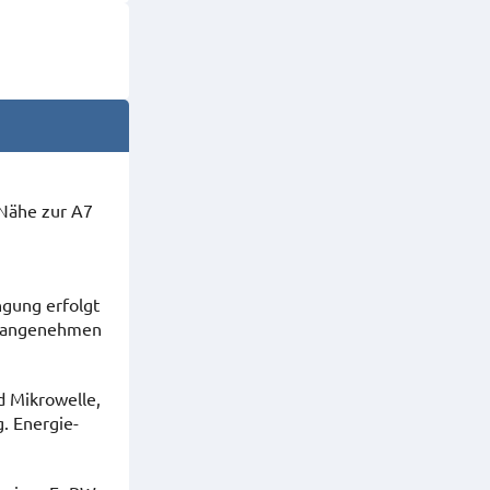
 Nähe zur A7
ngung erfolgt
en angenehmen
d Mikrowelle,
. Energie-