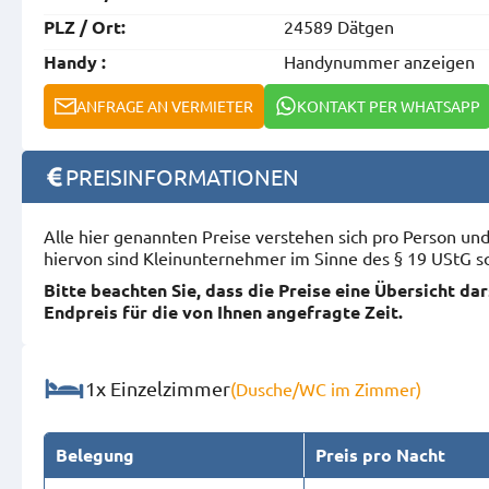
24589 Dätgen
PLZ / Ort:
Handynummer anzeigen
Handy :
ANFRAGE AN VERMIETER
KONTAKT PER WHATSAPP
PREISINFORMATIONEN
Alle hier genannten Preise verstehen sich pro Person u
hiervon sind Kleinunternehmer im Sinne des § 19 UStG s
Bitte beachten Sie, dass die Preise eine Übersicht da
Endpreis für die von Ihnen angefragte Zeit.
1x Einzelzimmer
(Dusche/WC im Zimmer)
Belegung
Preis pro Nacht