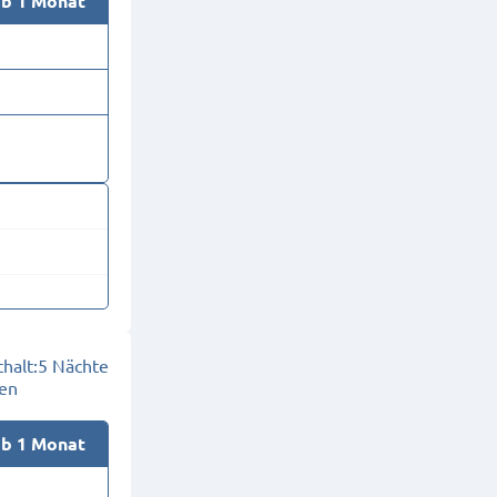
ab 1 Monat
halt:
5 Nächte
en
ab 1 Monat