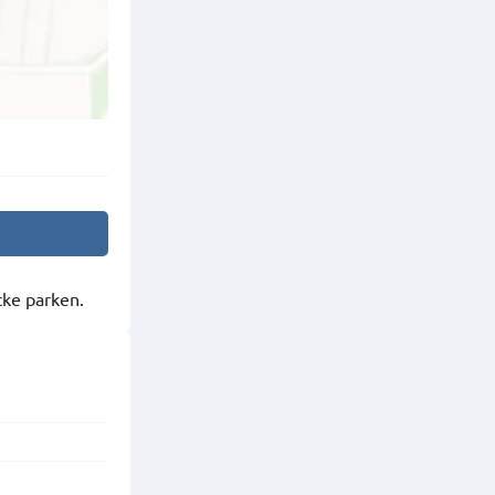
cke parken.
m