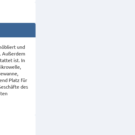
möbliert und
TV. Außerdem
ttet ist. In
ikrowelle,
dewanne,
end Platz für
Geschäfte des
uten