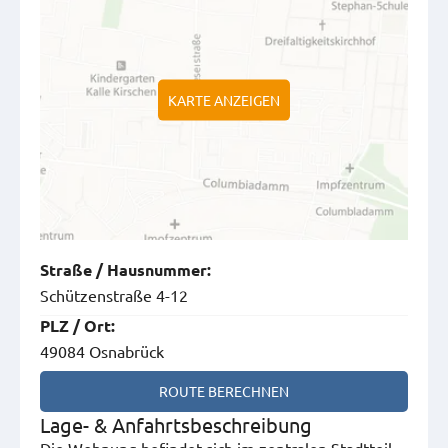
KARTE ANZEIGEN
Straße
/
Hausnummer
:
Schützenstraße 4-12
PLZ
/
Ort
:
49084 Osnabrück
ROUTE BERECHNEN
Lage- & Anfahrtsbeschreibung
Die Wohnung befindet sich im zentralen Stadtteil