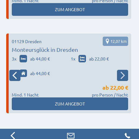
Mind. 1 Nacht
pro Person / Nacht
M
ZUM ANGEBOT
01129 Dresden
12,07 km
Monteursglück in Dresden
3
x
ab 44,00 €
1
x
ab 22,00 €
1
x
ab 44,00 €
ab
22,00 €
Mind. 1 Nacht
pro Person / Nacht
M
ZUM ANGEBOT