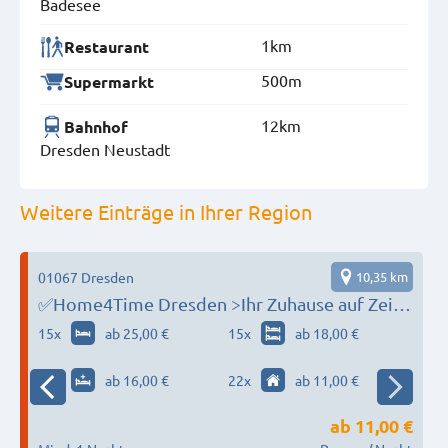
Badesee
1km
Restaurant
500m
Supermarkt
12km
Bahnhof
Dresden Neustadt
Weitere Einträge in Ihrer Region
1
01067 Dresden
10,35 km
✅Home4Time Dresden >Ihr Zuhause auf Zeit
✋‼️
15
x
ab 25,00 €
15
x
ab 18,00 €
18
x
ab 16,00 €
22
x
ab 11,00 €
ab
11,00 €