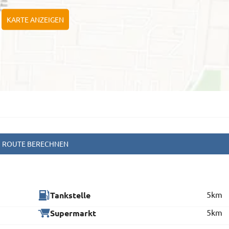
KARTE ANZEIGEN
ROUTE BERECHNEN
5km
Tankstelle
5km
Supermarkt