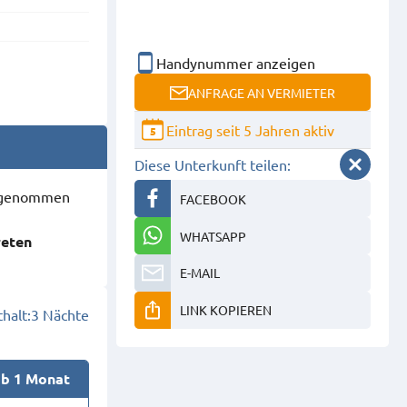
Handynummer anzeigen
ANFRAGE AN VERMIETER
Eintrag seit 5 Jahren aktiv
5
Diese Unterkunft teilen:
ausgenommen
FACEBOOK
WHATSAPP
reten
E-MAIL
LINK KOPIEREN
halt:
3 Nächte
ab 1 Monat