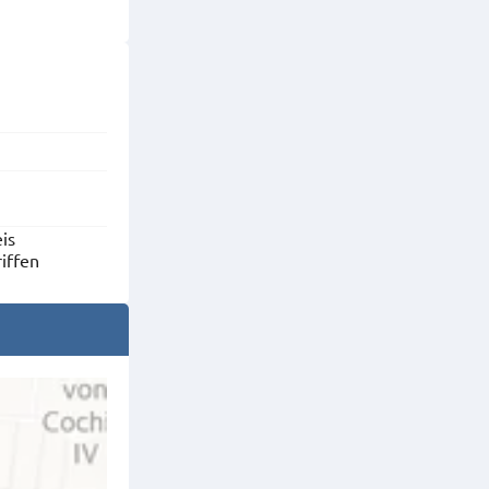
is
riffen