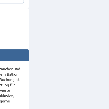
traucher und
 dem Balkon
Buchung ist
ttung für
vierte
klusive,
 gerne