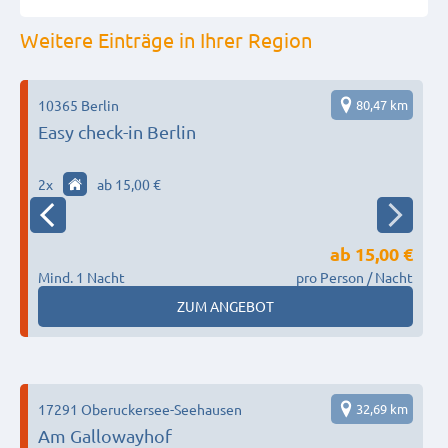
Weitere Einträge in Ihrer Region
2
10365 Berlin
80,47 km
Easy check-in Berlin
2
x
ab 15,00 €
ab
15,00 €
Mind. 1 Nacht
pro Person / Nacht
M
ZUM ANGEBOT
1
17291 Oberuckersee-Seehausen
32,69 km
1
Am Gallowayhof