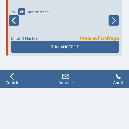
1
x
auf Anfrage
Preis auf Anfrage
Mind. 3 Nächte
M
ZUM ANGEBOT
Zurück
Anfrage
Anruf