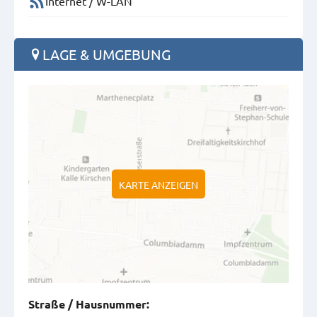
Internet / W-LAN
LAGE & UMGEBUNG
KARTE ANZEIGEN
Straße
/
Hausnummer
: