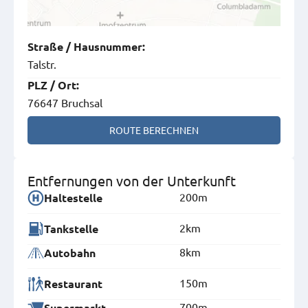
Straße
/
Hausnummer
:
Talstr.
PLZ
/
Ort
:
76647 Bruchsal
ROUTE BERECHNEN
Entfernungen von der Unterkunft
200m
Haltestelle
2km
Tankstelle
8km
Autobahn
150m
Restaurant
700m
Supermarkt