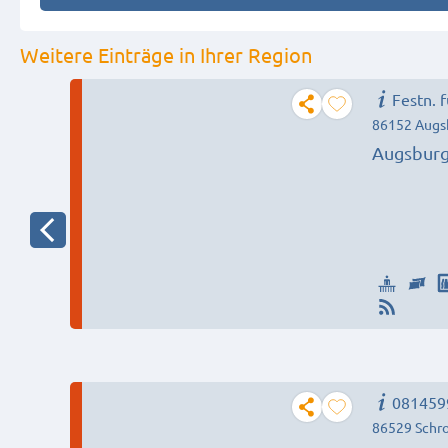
Weitere Einträge in Ihrer Region
F
86152 Augs
Augsburg:
Monteurw
+ WLAN +
081459
86529 Schr