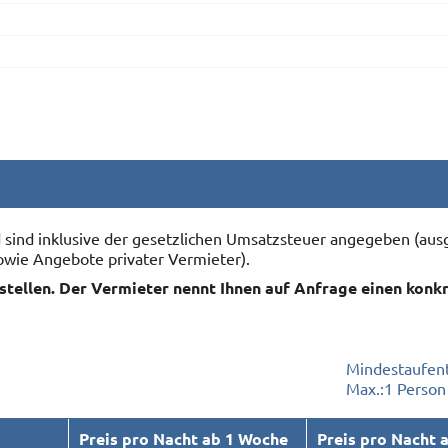
nd sind inklusive der gesetzlichen Umsatzsteuer angegeben (
owie Angebote privater Vermieter).
rstellen. Der Vermieter nennt Ihnen auf Anfrage einen konk
Mindestaufent
Max.:
1 Person
Preis pro Nacht ab 1 Woche
Preis pro Nacht 